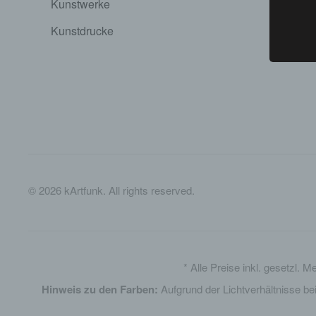
Kunstwerke
Widerruf
Kunstdrucke
Datensch
©
2026
kArtfunk. All rights reserved.
* Alle Preise inkl. gesetzl. 
Hinweis zu den Farben:
Aufgrund der Lichtverhältnisse be