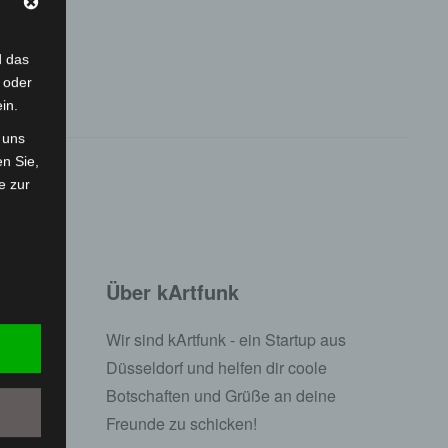
d das
 oder
in.
 uns
en Sie,
e zur
Über kArtfunk
Wir sind kArtfunk - ein Startup aus
Düsseldorf und helfen dir coole
Botschaften und Grüße an deine
Freunde zu schicken!