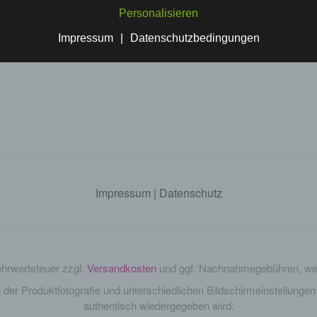
info@kartfunk.de
Personalisieren
utz
Impressum
|
Datenschutzbedingungen
Instagram
Impressum
|
Datenschutz
Mehrwertsteuer zzgl.
Versandkosten
und ggf. Nachnahmegebühren, wen
i der Produktfotografie und unterschiedlichen Bildschirmeinstellung
authentisch wiedergegeben wird.