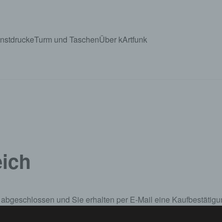
nstdrucke
Turm und Taschen
Über kArtfunk
eich
e abgeschlossen und Sie erhalten per E-Mail eine Kaufbestätigu