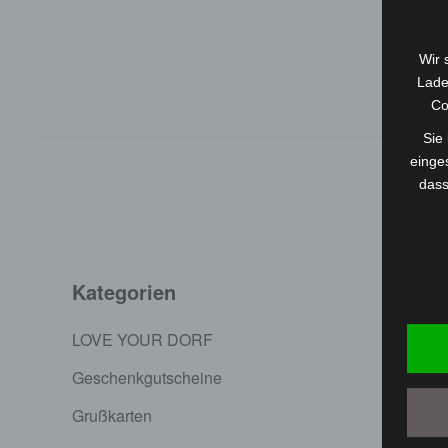
Wir 
Lade
Co
Sie
einges
dass
Kategorien
Servic
LOVE YOUR DORF
Versand 
Geschenkgutscheine
Zahlung
Grußkarten
AGB