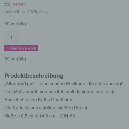
zzgl.
Versand
Lieferzeit: ca. 2-3 Werktage
99 vorrätig
Postkarte
Alles
In den Warenkorb
wird
gut
99 vorrätig
Menge
Produktbeschreibung
„Alles wird gut“ – eine schöne Postkarte, die alles aussagt!
Das Motiv wurde von uns liebevoll designed und zeigt
Ausschnitte von Kati´s Gemälden.
Die Karte ist aus stabilen, weißen Papier.
Maße: 10,5 cm x 14,8 cm – DIN A6