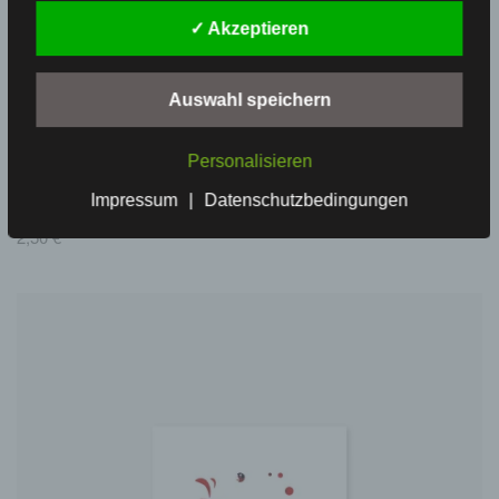
✓ Akzeptieren
Auswahl speichern
Personalisieren
Postkarte Love your Dorf
Impressum
|
Datenschutzbedingungen
2,50
€