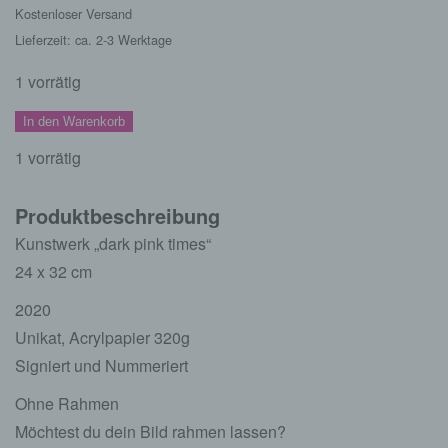
Kostenloser Versand
Lieferzeit: ca. 2-3 Werktage
1 vorrätig
Kunstwerk
In den Warenkorb
"dark
1 vorrätig
pink
times"
Produktbeschreibung
Menge
Kunstwerk „dark pink times“
24 x 32 cm
2020
Unikat, Acrylpapier 320g
Signiert und Nummeriert
Ohne Rahmen
Möchtest du dein Bild rahmen lassen?