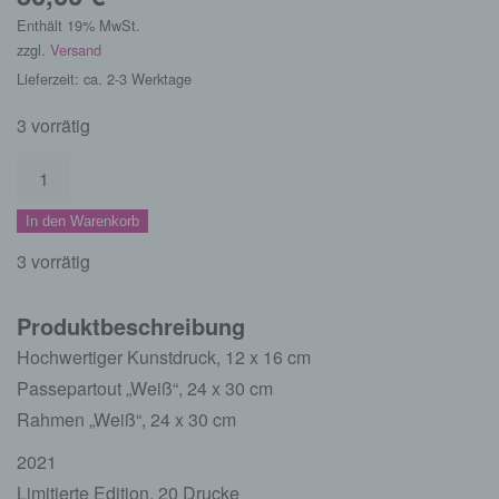
Enthält 19% MwSt.
zzgl.
Versand
Lieferzeit: ca. 2-3 Werktage
3 vorrätig
Kunstdruck
Love
In den Warenkorb
your
Dorf
3 vorrätig
mit
Rahmen
Produktbeschreibung
Menge
Hochwertiger Kunstdruck, 12 x 16 cm
Passepartout „Weiß“, 24 x 30 cm
Rahmen „Weiß“, 24 x 30 cm
2021
Limitierte Edition, 20 Drucke