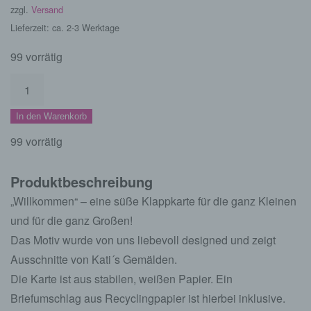
zzgl.
Versand
Lieferzeit: ca. 2-3 Werktage
99 vorrätig
Grußkarte
Willkommen
In den Warenkorb
zur
Geburt
99 vorrätig
Menge
Produktbeschreibung
„Willkommen“ – eine süße Klappkarte für die ganz Kleinen
und für die ganz Großen!
Das Motiv wurde von uns liebevoll designed und zeigt
Ausschnitte von Kati´s Gemälden.
Die Karte ist aus stabilen, weißen Papier. Ein
Briefumschlag aus Recyclingpapier ist hierbei inklusive.