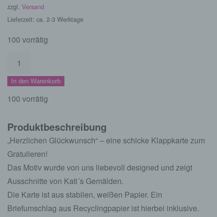
zzgl.
Versand
Lieferzeit: ca. 2-3 Werktage
100 vorrätig
Grußkarte
Herzlichen
In den Warenkorb
Glückwunsch
Menge
100 vorrätig
Produktbeschreibung
„Herzlichen Glückwunsch“ – eine schicke Klappkarte zum
Gratulieren!
Das Motiv wurde von uns liebevoll designed und zeigt
Ausschnitte von Kati´s Gemälden.
Die Karte ist aus stabilen, weißen Papier. Ein
Briefumschlag aus Recyclingpapier ist hierbei inklusive.