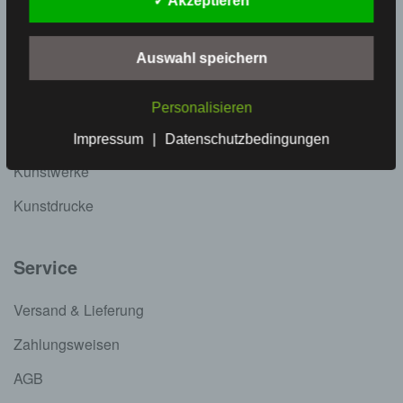
✓ Akzeptieren
Kategorien
Auswahl speichern
LOVE YOUR DORF
Geschenkgutscheine
Personalisieren
Grußkarten
Impressum
|
Datenschutzbedingungen
Kunstwerke
Kunstdrucke
Service
Versand & Lieferung
Zahlungsweisen
AGB